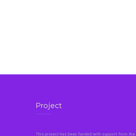
Project
This project has been funded with support from the