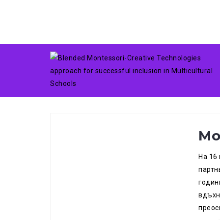
Skip
Месец:
февруари 
to
content
Mo
На 16
партн
годин
вдъхн
преос